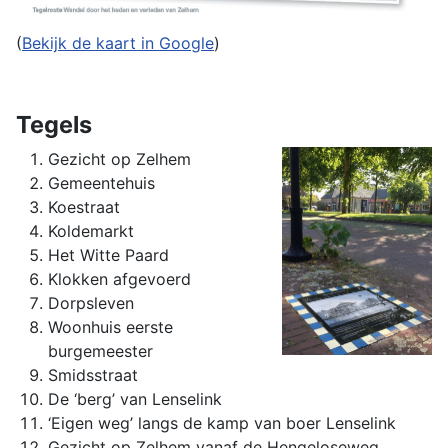
(
Bekijk de kaart in Google
)
Tegels
Gezicht op Zelhem
Gemeentehuis
Koestraat
Koldemarkt
Het Witte Paard
Klokken afgevoerd
Dorpsleven
Woonhuis eerste
burgemeester
Smidsstraat
De ‘berg’ van Lenselink
‘Eigen weg’ langs de kamp van boer Lenselink
Gezicht op Zelhem vanaf de Hengeloseweg