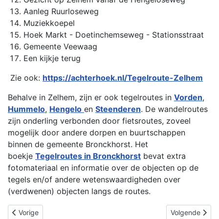
Aanleg Ruurloseweg
Muziekkoepel
Hoek Markt - Doetinchemseweg - Stationsstraat
Gemeente Veewaag
Een kijkje terug
Zie ook:
https://achterhoek.nl/Tegelroute-Zelhem
Behalve in Zelhem, zijn er ook tegelroutes in
Vorden
,
Hummelo
,
Hengelo
en
Steenderen
. De wandelroutes
zijn onderling verbonden door fietsroutes, zoveel
mogelijk door andere dorpen en buurtschappen
binnen de gemeente Bronckhorst. Het
boekje
Tegelroutes in Bronckhorst
bevat extra
fotomateriaal en informatie over de objecten op de
tegels en/of andere wetenswaardigheden over
(verdwenen) objecten langs de routes.
Vorig artikel: Tegelwandelroute Hengelo
Volgende artik
Vorige
Volgende