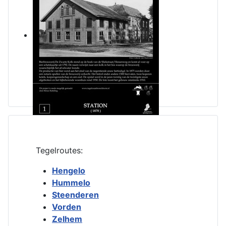
Tegelroutes:
Hengelo
Hummelo
Steenderen
Vorden
Zelhem